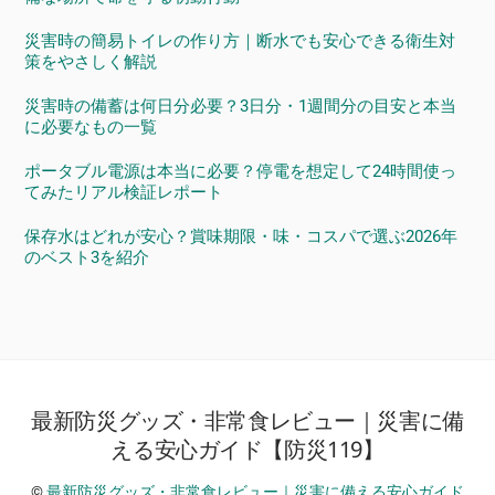
災害時の簡易トイレの作り方｜断水でも安心できる衛生対
策をやさしく解説
災害時の備蓄は何日分必要？3日分・1週間分の目安と本当
に必要なもの一覧
ポータブル電源は本当に必要？停電を想定して24時間使っ
てみたリアル検証レポート
保存水はどれが安心？賞味期限・味・コスパで選ぶ2026年
のベスト3を紹介
最新防災グッズ・非常食レビュー｜災害に備
Back
To
える安心ガイド【防災119】
Top
©
最新防災グッズ・非常食レビュー｜災害に備える安心ガイド