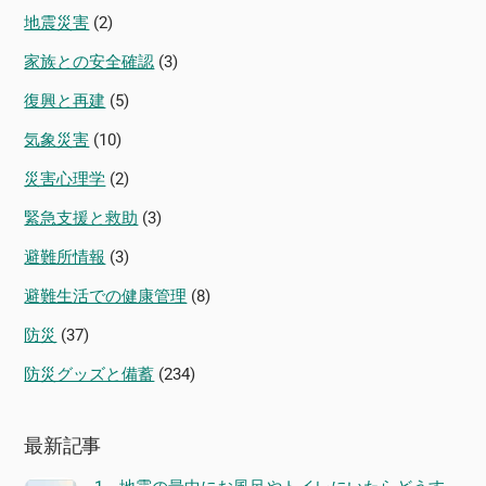
地震災害
(2)
家族との安全確認
(3)
復興と再建
(5)
気象災害
(10)
災害心理学
(2)
緊急支援と救助
(3)
避難所情報
(3)
避難生活での健康管理
(8)
防災
(37)
防災グッズと備蓄
(234)
最新記事