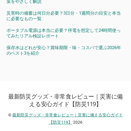
策をやさしく解説
災害時の備蓄は何日分必要？3日分・1週間分の目安と本当
に必要なもの一覧
ポータブル電源は本当に必要？停電を想定して24時間使っ
てみたリアル検証レポート
保存水はどれが安心？賞味期限・味・コスパで選ぶ2026年
のベスト3を紹介
最新防災グッズ・非常食レビュー｜災害に備
Back
To
える安心ガイド【防災119】
Top
©
最新防災グッズ・非常食レビュー｜災害に備える安心ガイド
【防災119】
2026