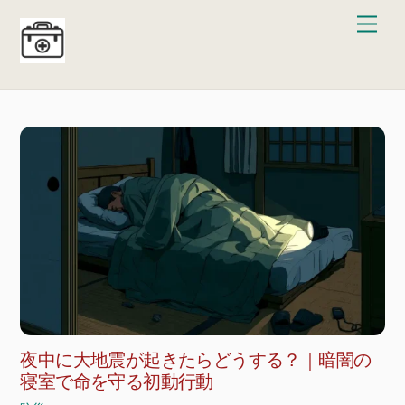
Skip
Men
to
content
夜中に大地震が起きたらどうする？｜暗闇の
寝室で命を守る初動行動