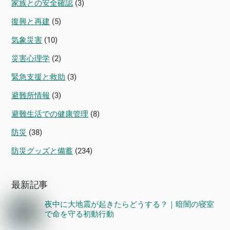
家族との安全確認
(3)
復興と再建
(5)
気象災害
(10)
災害心理学
(2)
緊急支援と救助
(3)
避難所情報
(3)
避難生活での健康管理
(8)
防災
(38)
防災グッズと備蓄
(234)
最新記事
夜中に大地震が起きたらどうする？｜暗闇の寝室
で命を守る初動行動