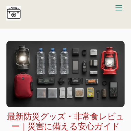
Skip
Men
to
content
最新防災グッズ・非常食レビュ
ー｜災害に備える安心ガイド