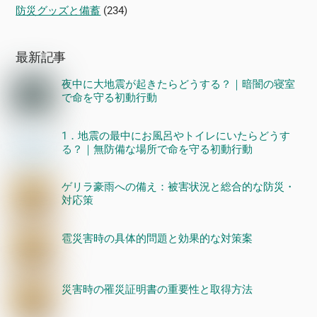
防災グッズと備蓄
(234)
最新記事
夜中に大地震が起きたらどうする？｜暗闇の寝室
で命を守る初動行動
1．地震の最中にお風呂やトイレにいたらどうす
る？｜無防備な場所で命を守る初動行動
ゲリラ豪雨への備え：被害状況と総合的な防災・
対応策
雹災害時の具体的問題と効果的な対策案
災害時の罹災証明書の重要性と取得方法