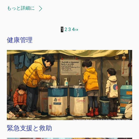
もっと詳細に
1
2
3
4
›
»
健康管理
緊急支援と救助