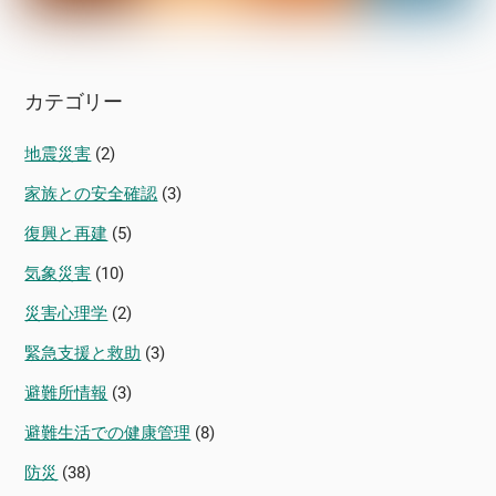
カテゴリー
地震災害
(2)
家族との安全確認
(3)
復興と再建
(5)
気象災害
(10)
災害心理学
(2)
緊急支援と救助
(3)
避難所情報
(3)
避難生活での健康管理
(8)
防災
(38)