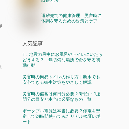
取得方法
避難先での健康管理｜災害時に
体調を守るための対策とケア
頻
人気記事
1．地震の最中にお風呂やトイレにいたら
どうする？｜無防備な場所で命を守る初
動行動
ま
災害時の簡易トイレの作り方｜断水でも
安心できる衛生対策をやさしく解説
災害時の備蓄は何日分必要？3日分・1週
間分の目安と本当に必要なもの一覧
ポータブル電源は本当に必要？停電を想
定して24時間使ってみたリアル検証レポ
ート