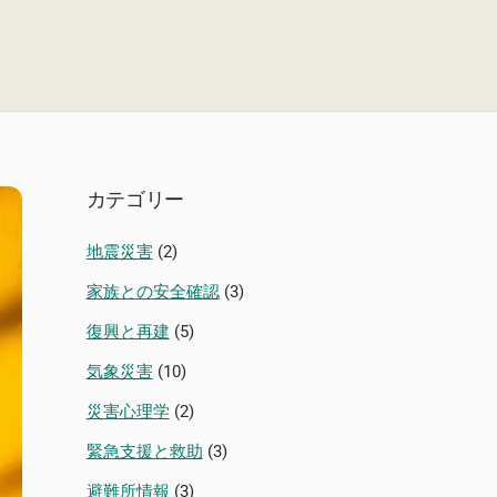
カテゴリー
地震災害
(2)
家族との安全確認
(3)
復興と再建
(5)
気象災害
(10)
災害心理学
(2)
緊急支援と救助
(3)
避難所情報
(3)