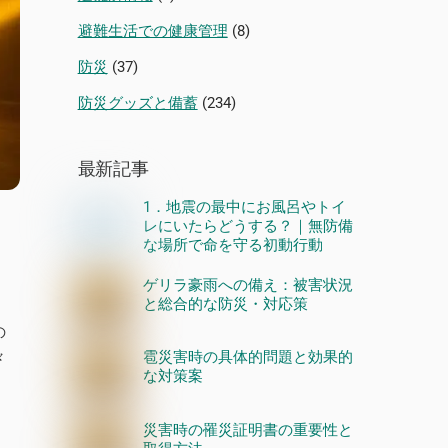
避難生活での健康管理
(8)
防災
(37)
防災グッズと備蓄
(234)
最新記事
1．地震の最中にお風呂やトイ
レにいたらどうする？｜無防備
な場所で命を守る初動行動
ゲリラ豪雨への備え：被害状況
と総合的な防災・対応策
の
々
雹災害時の具体的問題と効果的
な対策案
災害時の罹災証明書の重要性と