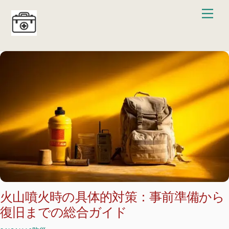
Skip
Men
to
content
火山噴火時の具体的対策：事前準備から
復旧までの総合ガイド