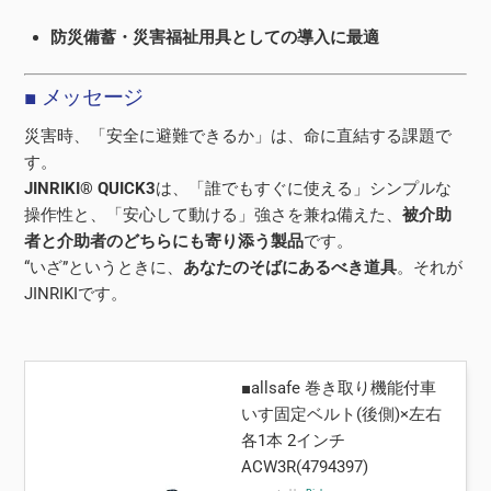
防災備蓄・災害福祉用具としての導入に最適
■ メッセージ
災害時、「安全に避難できるか」は、命に直結する課題で
す。
JINRIKI® QUICK3
は、「誰でもすぐに使える」シンプルな
操作性と、「安心して動ける」強さを兼ね備えた、
被介助
者と介助者のどちらにも寄り添う製品
です。
“いざ”というときに、
あなたのそばにあるべき道具
。それが
JINRIKIです。
■allsafe 巻き取り機能付車
いす固定ベルト(後側)×左右
各1本 2インチ
ACW3R(4794397)