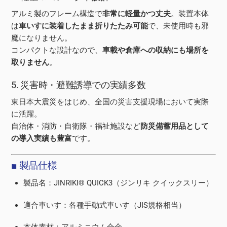
アルミ製のフレーム構造で
非常に軽量かつ丈夫
。装置本体
は
車いすに装着したまま折りたたみ可能
で、未使用時も邪
魔になりません。
コンパクトな設計なので、
車載や倉庫への収納にも場所を
取りません
。
5. 災害時・避難誘導での実績多数
東日本大震災をはじめ、全国の災害支援現場において実際
に活躍。
自治体・消防・自衛隊・福祉施設など
防災備蓄用品として
の導入実績も豊富
です。
■ 製品仕様
製品名：JINRIKI® QUICK3（ジンリキ クイックスリー）
適合車いす：各種手動式車いす（JIS規格相当）