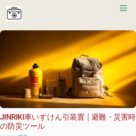
Skip
Men
to
content
JINRIKI車いすけん引装置｜避難・災害時
の防災ツール