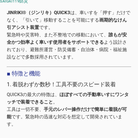
防災
SAIGAI119
JINRIKI®（ジンリキ）QUICK3
は、車いすを「押す」だけで
なく、「引いて」移動することを可能にする
画期的なけん
引アシスト装置
です。
緊急時や災害時、また不整地での移動において、
誰もが安
全かつ効率よく車いす使用者をサポートできる
よう設計さ
れており、避難所運営・防災備蓄・自治体・病院・福祉施
設などで多数採用されています。
■ 特徴と機能
1. 着脱わずか数秒！工具不要のスピード装着
QUICK3の最大の特徴は、
ほぼすべての手動車いすにワンタ
ッチで装着できること
。
工具は一切不要、
手元のレバー操作だけで簡単に着脱が可
能
です。緊急時の迅速な対応を想定して開発されていま
す。