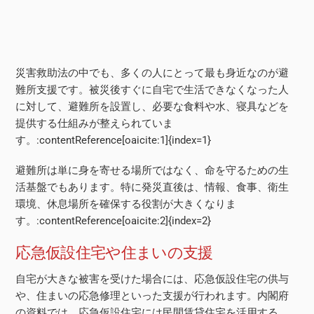
災害救助法の中でも、多くの人にとって最も身近なのが避
難所支援です。被災後すぐに自宅で生活できなくなった人
に対して、避難所を設置し、必要な食料や水、寝具などを
提供する仕組みが整えられていま
す。:contentReference[oaicite:1]{index=1}
避難所は単に身を寄せる場所ではなく、命を守るための生
活基盤でもあります。特に発災直後は、情報、食事、衛生
環境、休息場所を確保する役割が大きくなりま
す。:contentReference[oaicite:2]{index=2}
応急仮設住宅や住まいの支援
自宅が大きな被害を受けた場合には、応急仮設住宅の供与
や、住まいの応急修理といった支援が行われます。内閣府
の資料では、応急仮設住宅には民間賃貸住宅を活用する