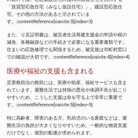
「賃貸型応急住宅（みなし仮設住宅）」、建設型応急住
宅、その他の方法があると示されていま
す。:contentReference[oaicite:3]{index=3}
また、り災証明書は、被災者生活再建支援金の申請や税の
減免、各種融資などの手続きで必要になる重要書類です。
住まいの応急修理でも関係するため、被災後は市町村窓口
での確認が大切です。:contentReference[oaicite:4]{index=4}
医療や福祉の支援も含まれる
災害救助法の救助には、医療や助産、福祉サービスも含ま
れています。避難生活では持病の悪化や体調不良が起こり
やすいため、こうした支援は命を守る上で非常に重要で
す。:contentReference[oaicite:5]{index=5}
特に高齢者、障害のある方、乳幼児のいる家庭などは、避
難生活の負担が大きくなりやすいため、一般的な物資支援
だけでなく、個別の配慮が求められます。