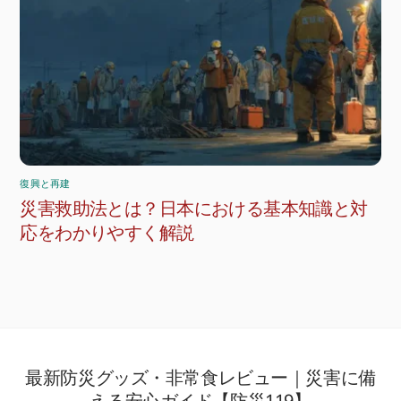
復興と再建
災害救助法とは？日本における基本知識と対
応をわかりやすく解説
最新防災グッズ・非常食レビュー｜災害に備
Back
To
える安心ガイド【防災119】