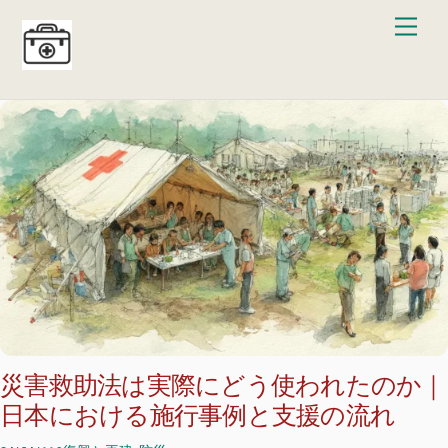
Skip
Men
to
content
災害救助法は実際にどう使われたのか｜
日本における施行事例と支援の流れ