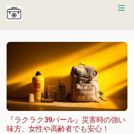
Skip
Men
to
content
『ラクラク39バール』災害時の強い
味方、女性や高齢者でも安心！