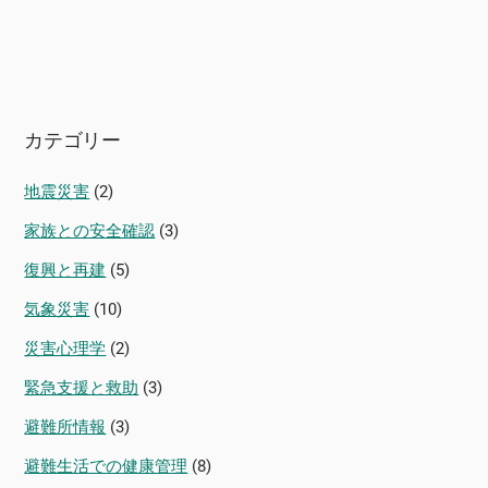
カテゴリー
地震災害
(2)
家族との安全確認
(3)
復興と再建
(5)
気象災害
(10)
災害心理学
(2)
緊急支援と救助
(3)
避難所情報
(3)
避難生活での健康管理
(8)