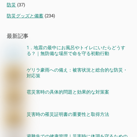
防災
(37)
防災グッズと備蓄
(234)
最新記事
1．地震の最中にお風呂やトイレにいたらどうす
る？｜無防備な場所で命を守る初動行動
ゲリラ豪雨への備え：被害状況と総合的な防災・
対応策
雹災害時の具体的問題と効果的な対策案
災害時の罹災証明書の重要性と取得方法
避難先での健康管理｜災害時に体調を守るための