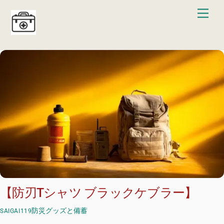
Skip
Men
to
content
【防刃Tシャツ ブラックケブラー】
防災グッズと備蓄
SAIGAI119