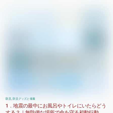
防災
,
防災グッズと備蓄
1．地震の最中にお風呂やトイレにいたらどう
する？｜無防備な場所で命を守る初動行動