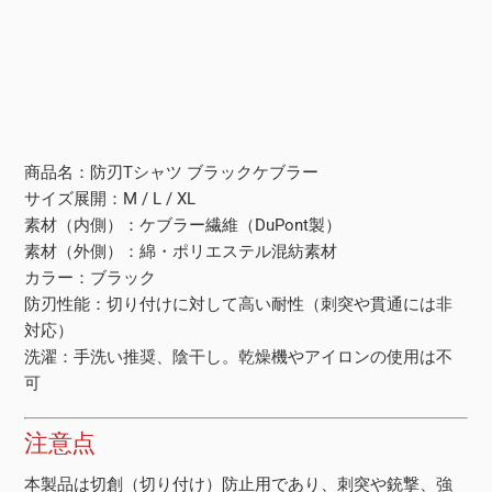
商品名：防刃Tシャツ ブラックケブラー
サイズ展開：M / L / XL
素材（内側）：ケブラー繊維（DuPont製）
素材（外側）：綿・ポリエステル混紡素材
カラー：ブラック
防刃性能：切り付けに対して高い耐性（刺突や貫通には非
対応）
洗濯：手洗い推奨、陰干し。乾燥機やアイロンの使用は不
可
注意点
本製品は切創（切り付け）防止用であり、刺突や銃撃、強