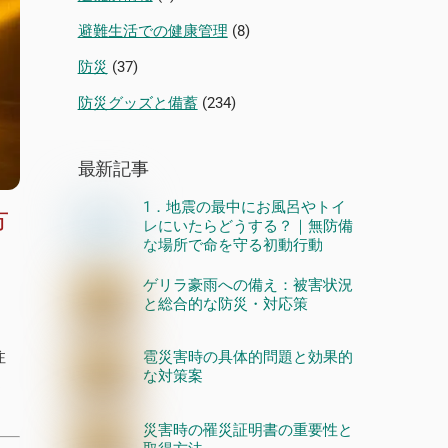
避難生活での健康管理
(8)
防災
(37)
防災グッズと備蓄
(234)
最新記事
1．地震の最中にお風呂やトイ
方
レにいたらどうする？｜無防備
な場所で命を守る初動行動
ゲリラ豪雨への備え：被害状況
と総合的な防災・対応策
注
雹災害時の具体的問題と効果的
な対策案
く
災害時の罹災証明書の重要性と