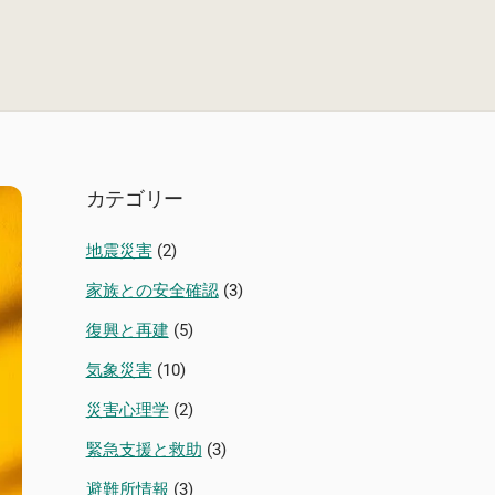
カテゴリー
地震災害
(2)
家族との安全確認
(3)
復興と再建
(5)
気象災害
(10)
災害心理学
(2)
緊急支援と救助
(3)
避難所情報
(3)