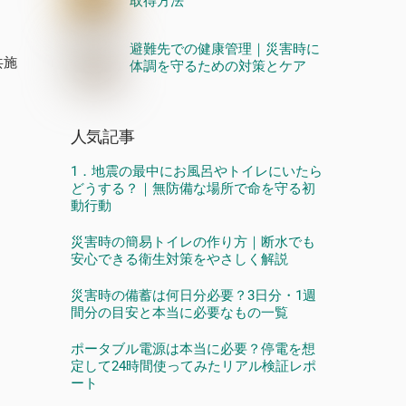
取得方法
避難先での健康管理｜災害時に
共施
体調を守るための対策とケア
人気記事
1．地震の最中にお風呂やトイレにいたら
どうする？｜無防備な場所で命を守る初
動行動
災害時の簡易トイレの作り方｜断水でも
安心できる衛生対策をやさしく解説
災害時の備蓄は何日分必要？3日分・1週
間分の目安と本当に必要なもの一覧
ポータブル電源は本当に必要？停電を想
定して24時間使ってみたリアル検証レポ
ート