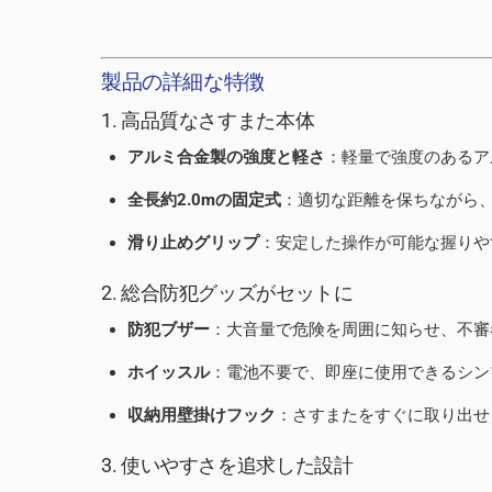
製品の詳細な特徴
1. 高品質なさすまた本体
アルミ合金製の強度と軽さ
：軽量で強度のあるア
全長約2.0mの固定式
：適切な距離を保ちながら
滑り止めグリップ
：安定した操作が可能な握りや
2. 総合防犯グッズがセットに
防犯ブザー
：大音量で危険を周囲に知らせ、不審
ホイッスル
：電池不要で、即座に使用できるシン
収納用壁掛けフック
：さすまたをすぐに取り出せ
3. 使いやすさを追求した設計