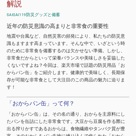
解説
防災グッズと備蓄
SAIGAI119
近年の防災意識の高まりと非常食の重要性
地震や台風など、自然災害の頻発により、私たちの防災意
識もますます高まっています。そんな中で、いざという時
のために非常食を備蓄するのは欠かせない準備。しかし、
非常食だからといって栄養バランスや美味しさを妥協した
くないですよね？今回は、楽天市場で話題の防災用品「お
からパン缶」をご紹介します。健康的で美味しく、長期保
存が可能な非常食として大注目のこの商品の魅力に迫りま
す！
「おからパン缶」って何？
「おからパン缶」は、その名の通り、おからを主原料にし
たパンを缶詰にした非常食です。大豆から豆腐を作る際に
出る搾りかすであるおからは、食物繊維やタンパク質が豊
富。そのおからをパン生地に練り込んで作られた「おから