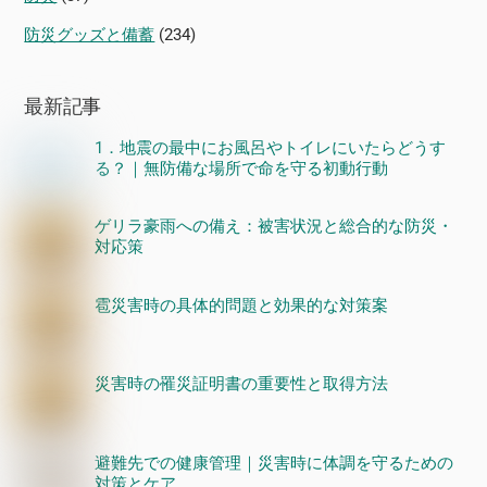
防災グッズと備蓄
(234)
最新記事
1．地震の最中にお風呂やトイレにいたらどうす
る？｜無防備な場所で命を守る初動行動
ゲリラ豪雨への備え：被害状況と総合的な防災・
対応策
雹災害時の具体的問題と効果的な対策案
災害時の罹災証明書の重要性と取得方法
避難先での健康管理｜災害時に体調を守るための
対策とケア