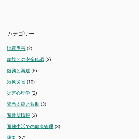
カテゴリー
地震災害
(2)
家族との安全確認
(3)
復興と再建
(5)
気象災害
(10)
災害心理学
(2)
緊急支援と救助
(3)
避難所情報
(3)
避難生活での健康管理
(8)
防災
(37)