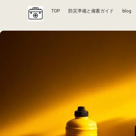
Skip
to
TOP
防災準備と備蓄ガイド
blog
content