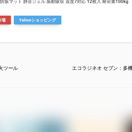
防振マット 静音ジェル 振動吸収 震度7対応 12枚入 耐荷重100kg
市場
Yahooショッピング
火ツール
エコラジネオ セブン：多