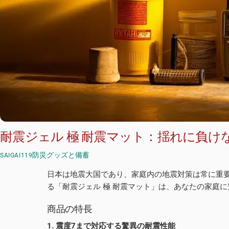
耐震ジェル 極 耐震マット：揺れに負け
防災グッズと備蓄
SAIGAI119
日本は地震大国であり、家庭内の地震対策は常に重
る「耐震ジェル 極 耐震マット」は、あなたの家庭
商品の特長
1. 震度7まで対応する驚異の耐震性能