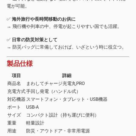
電が可能。
✅
海外旅行や長時間移動のお供に
→ 飛行機や列車の中、停電が起こりやすい国でも活躍。
✅
日常の防災対策として
→ 防災バッグに常備しておけば、いざという時に役立つ。
製品仕様
項目
詳細
商品名
まわしてチャージ充電丸PRO
充電方式
手回し発電（ハンドル式）
対応機器
スマートフォン・タブレット・USB機器
ポート
USB-A
サイズ
コンパクト設計（持ち運びに便利）
重量
軽量設計
用途
防災・アウトドア・非常用電源