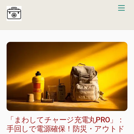
Skip
Men
to
content
「まわしてチャージ充電丸PRO」：
手回しで電源確保！防災・アウトド