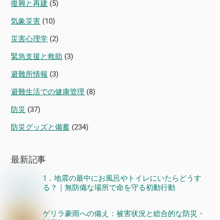
復興と再建
(5)
気象災害
(10)
災害心理学
(2)
緊急支援と救助
(3)
避難所情報
(3)
避難生活での健康管理
(8)
防災
(37)
防災グッズと備蓄
(234)
最新記事
1．地震の最中にお風呂やトイレにいたらどうす
る？｜無防備な場所で命を守る初動行動
ゲリラ豪雨への備え：被害状況と総合的な防災・