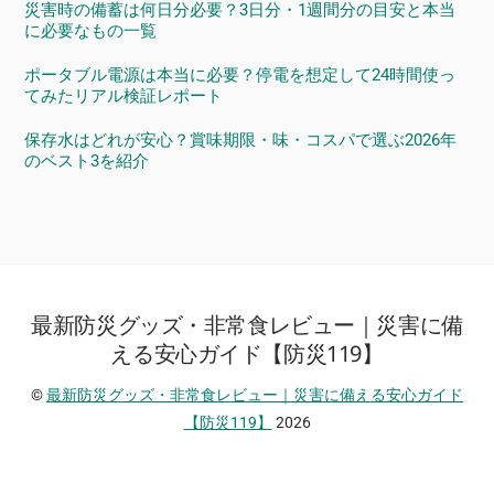
災害時の備蓄は何日分必要？3日分・1週間分の目安と本当
に必要なもの一覧
ポータブル電源は本当に必要？停電を想定して24時間使っ
てみたリアル検証レポート
保存水はどれが安心？賞味期限・味・コスパで選ぶ2026年
のベスト3を紹介
最新防災グッズ・非常食レビュー｜災害に備
Back
To
える安心ガイド【防災119】
Top
©
最新防災グッズ・非常食レビュー｜災害に備える安心ガイド
【防災119】
2026